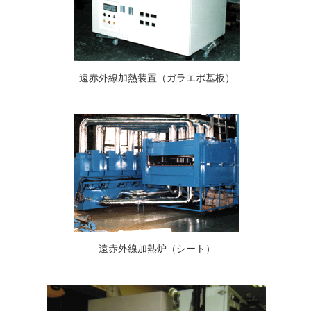
遠赤外線加熱装置
（ガラエポ基板）
遠赤外線加熱炉（シート）